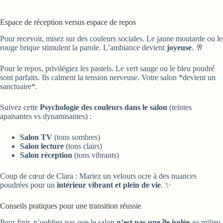
Espace de réception versus espace de repos
Pour recevoir, misez sur des couleurs sociales. Le jaune moutarde ou le
rouge brique stimulent la parole. L’ambiance devient
joyeuse
. 🥂
Pour le repos, privilégiez les pastels. Le vert sauge ou le bleu poudré
sont parfaits. Ils calment la tension nerveuse. Votre salon *devient un
sanctuaire*.
Suivez cette
Psychologie des couleurs dans le salon
(teintes
apaisantes vs dynamisantes) :
Salon TV
(tons sombres)
Salon lecture
(tons clairs)
Salon réception
(tons vibrants)
Coup de cœur de Clara : Mariez un velours ocre à des nuances
poudrées pour un
intérieur vibrant et plein de vie
. ✨
Conseils pratiques pour une transition réussie
Pour finir, n’oubliez pas que le salon
n’est pas une île isolée
au milieu