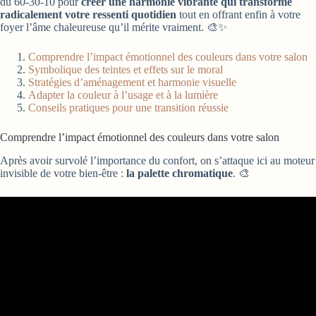
du 60-30-10 pour
créer une harmonie vibrante qui transforme
radicalement votre ressenti quotidien
tout en offrant enfin à votre
foyer l’âme chaleureuse qu’il mérite vraiment. 🎨✨
Comprendre l’impact émotionnel des couleurs dans votre salon
Symbolique des teintes et effets sur le moral
Stratégies d’aménagement et harmonie visuelle
Adapter la couleur à l’usage et à la lumière
Conseils pratiques pour une transition réussie
Comprendre l’impact émotionnel des couleurs dans votre salon
Après avoir survolé l’importance du confort, on s’attaque ici au moteur
invisible de votre bien-être :
la palette chromatique
. 🎨