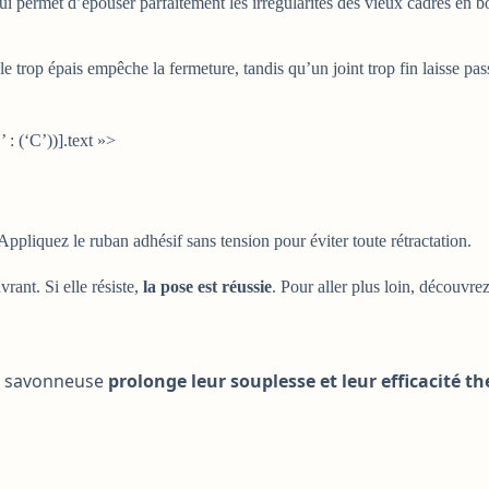
i permet d’épouser parfaitement les irrégularités des vieux cadres en boi
 trop épais empêche la fermeture, tandis qu’un joint trop fin laisse passe
: (‘C’))].text »>
 Appliquez le ruban adhésif sans tension pour éviter toute rétractation.
vrant. Si elle résiste,
la pose est réussie
. Pour aller plus loin, découvrez
au savonneuse
prolonge leur souplesse et leur efficacité t