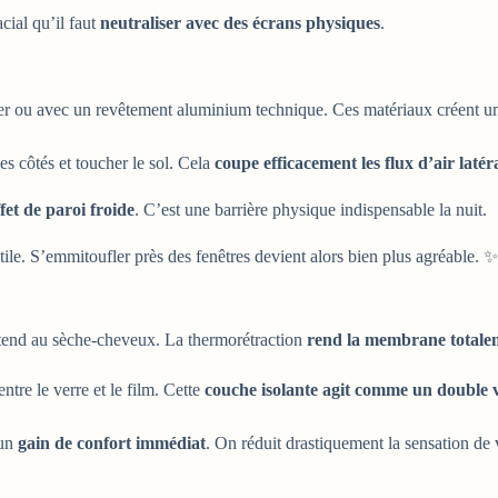
cial qu’il faut
neutraliser avec des écrans physiques
.
ter ou avec un revêtement aluminium technique. Ces matériaux créent u
es côtés et toucher le sol. Cela
coupe efficacement les flux d’air laté
ffet de paroi froide
. C’est une barrière physique indispensable la nuit.
tile. S’emmitoufler près des fenêtres devient alors bien plus agréable. ✨
le tend au sèche-cheveux. La thermorétraction
rend la membrane totaleme
tre le verre et le film. Cette
couche isolante agit comme un double vi
 un
gain de confort immédiat
. On réduit drastiquement la sensation de v