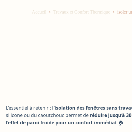
Accueil
Travaux et Confort Thermique
isoler u
L’essentiel à retenir :
l’isolation des fenêtres sans trav
silicone ou du caoutchouc permet de
réduire jusqu’à 3
l’effet de paroi froide pour un confort immédiat
🏠.