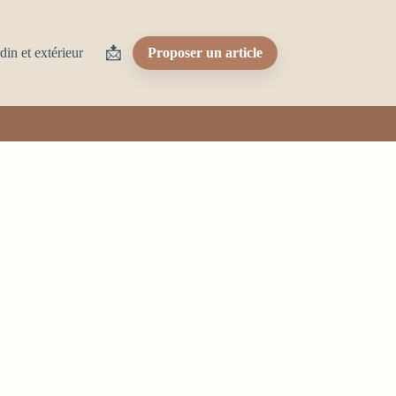
📩
din et extérieur
Proposer un article