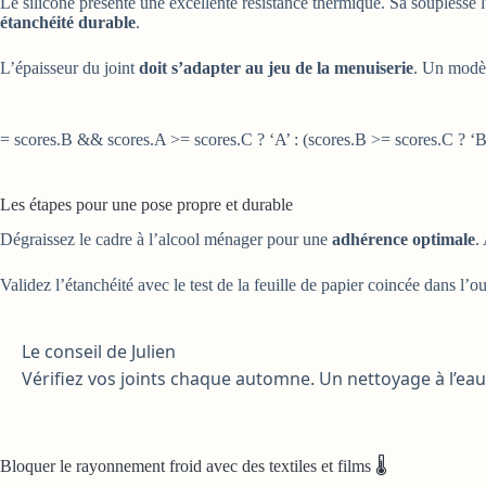
Le silicone présente une excellente résistance thermique. Sa souplesse lu
étanchéité durable
.
L’épaisseur du joint
doit s’adapter au jeu de la menuiserie
. Un modèle
= scores.B && scores.A >= scores.C ? ‘A’ : (scores.B >= scores.C ? ‘B’ 
Les étapes pour une pose propre et durable
Dégraissez le cadre à l’alcool ménager pour une
adhérence optimale
.
Validez l’étanchéité avec le test de la feuille de papier coincée dans l’ou
Le conseil de Julien
Vérifiez vos joints chaque automne. Un nettoyage à l’e
Bloquer le rayonnement froid avec des textiles et films 🌡️