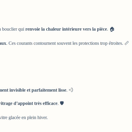
n bouclier qui
renvoie la chaleur intérieure vers la pièce
. 🏠
raux
. Ces courants contournent souvent les protections trop étroites. 📏
nt invisible et parfaitement lisse
. 💨
trage d’appoint très efficace
. 🛡️
itre glacée en plein hiver.