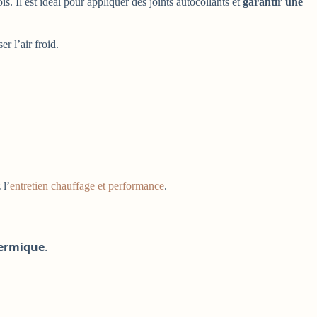
s. Il est idéal pour appliquer des joints autocollants et
garantir une
r l’air froid.
 l’
entretien chauffage et performance
.
hermique
.