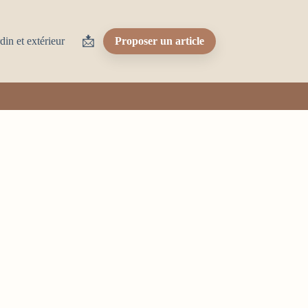
📩
din et extérieur
Proposer un article