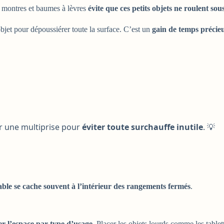
, montres et baumes à lèvres
évite que ces petits objets ne roulent sous 
jet pour dépoussiérer toute la surface. C’est un
gain de temps précie
ur une multiprise pour
éviter toute surchauffe inutile
. 💡
able se cache souvent à l’intérieur des rangements fermés
.
r l’espace par type d’usage
. Placer les objets lourds comme les table