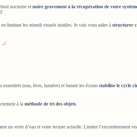
isol nocturne et
nuire gravement à la récupération de votre système
🌙
n limitant les stimuli visuels inutiles. Je vais vous aider à
structurer c
? 🌙
 essentiels (eau, livre, lumière) et bannir les écrans
stabilise le cycle c
ectement à la
méthode de tri des objets
.
nt un verre d’eau et votre lecture actuelle. Limiter l’encombrement vi