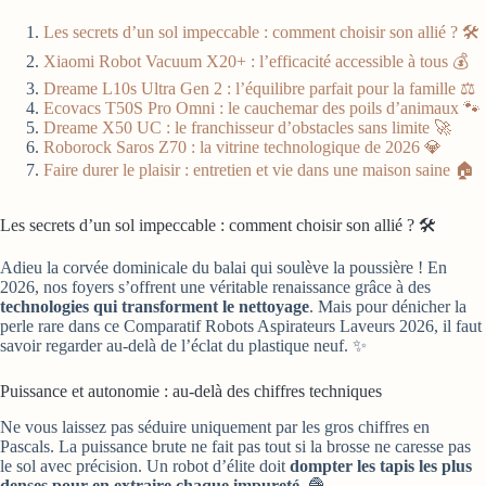
Les secrets d’un sol impeccable : comment choisir son allié ? 🛠️
Xiaomi Robot Vacuum X20+ : l’efficacité accessible à tous 💰
Dreame L10s Ultra Gen 2 : l’équilibre parfait pour la famille ⚖️
Ecovacs T50S Pro Omni : le cauchemar des poils d’animaux 🐾
Dreame X50 UC : le franchisseur d’obstacles sans limite 🚀
Roborock Saros Z70 : la vitrine technologique de 2026 💎
Faire durer le plaisir : entretien et vie dans une maison saine 🏠
Les secrets d’un sol impeccable : comment choisir son allié ? 🛠️
Adieu la corvée dominicale du balai qui soulève la poussière ! En
2026, nos foyers s’offrent une véritable renaissance grâce à des
technologies qui transforment le nettoyage
. Mais pour dénicher la
perle rare dans ce Comparatif Robots Aspirateurs Laveurs 2026, il faut
savoir regarder au-delà de l’éclat du plastique neuf. ✨
Puissance et autonomie : au-delà des chiffres techniques
Ne vous laissez pas séduire uniquement par les gros chiffres en
Pascals. La puissance brute ne fait pas tout si la brosse ne caresse pas
le sol avec précision. Un robot d’élite doit
dompter les tapis les plus
denses pour en extraire chaque impureté
. 🧶