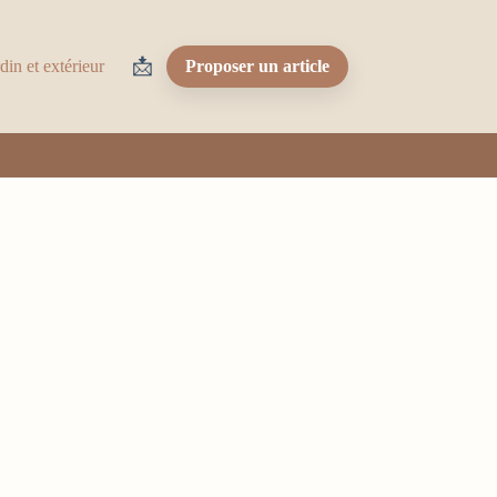
📩
din et extérieur
Proposer un article