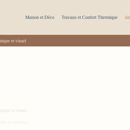
Maison et Déco
Travaux et Confort Thermique
Jar
mique et visuel
mique et visuel
rdin et extérieur